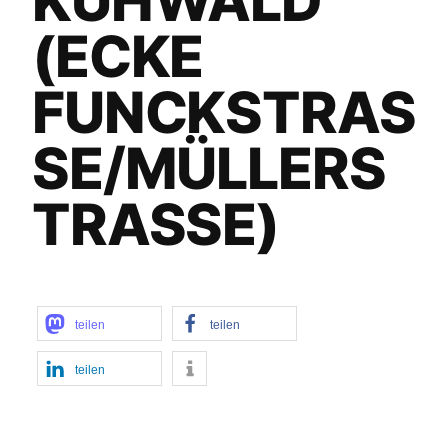
KUHWALD
(ECKE
FUNCKSTRASS
E/MÜLLERST
RASSE)
teilen
teilen
teilen