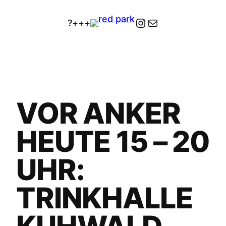
Zum
Instagram
Kontakt
?
+++
Inhalt
springen
VOR ANKER
HEUTE 15 – 20
UHR:
TRINKHALLE