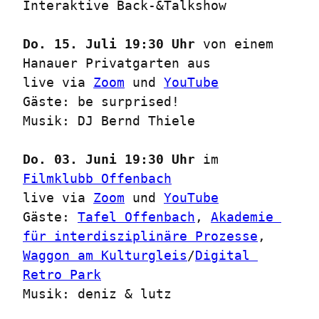
Interaktive Back-&Talkshow

Do. 15. Juli 19:30 Uhr
 von einem 
Hanauer Privatgarten aus

live via 
Zoom
 und 
YouTube
Gäste: be surprised!

Musik: DJ Bernd Thiele

Do. 03. Juni 19:30 Uhr
 im 
Filmklubb Offenbach
live via 
Zoom
 und 
YouTube
Gäste: 
Tafel Offenbach
, 
Akademie 
für interdisziplinäre Prozesse
, 
Waggon am Kulturgleis
/
Digital 
Retro Park
Musik: deniz & lutz
