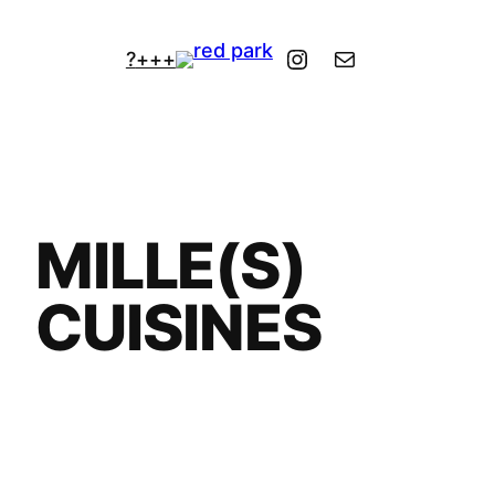
Zum
Inhalt
Instagram
Kontakt
?
+++
springen
MILLE(S)
CUISINES